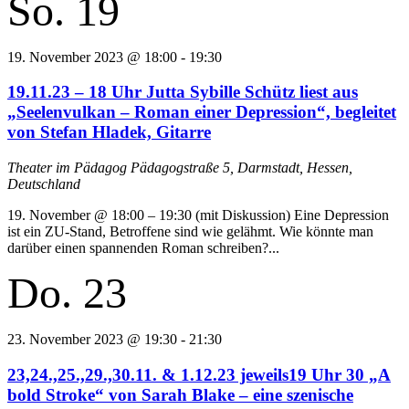
So.
19
19. November 2023 @ 18:00
-
19:30
19.11.23 – 18 Uhr Jutta Sybille Schütz liest aus
„Seelenvulkan – Roman einer Depression“, begleitet
von Stefan Hladek, Gitarre
Theater im Pädagog
Pädagogstraße 5, Darmstadt, Hessen,
Deutschland
19. November @ 18:00 – 19:30 (mit Diskussion) Eine Depression
ist ein ZU-Stand, Betroffene sind wie gelähmt. Wie könnte man
darüber einen spannenden Roman schreiben?...
Do.
23
23. November 2023 @ 19:30
-
21:30
23,24.,25.,29.,30.11. & 1.12.23 jeweils19 Uhr 30 „A
bold Stroke“ von Sarah Blake – eine szenische