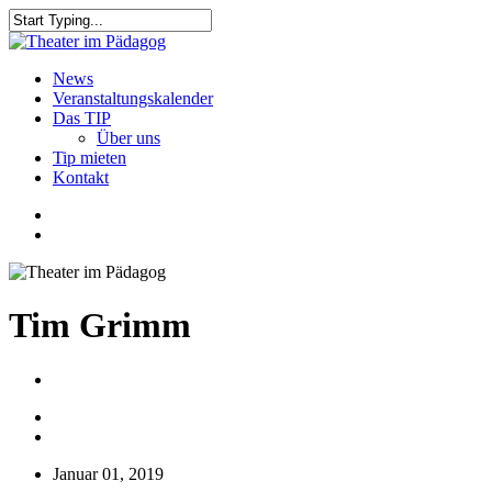
Skip
to
Close
main
Search
content
search
Menu
News
Veranstaltungskalender
Das TIP
Über uns
Tip mieten
Kontakt
facebook
youtube
search
Tim Grimm
Januar 01, 2019