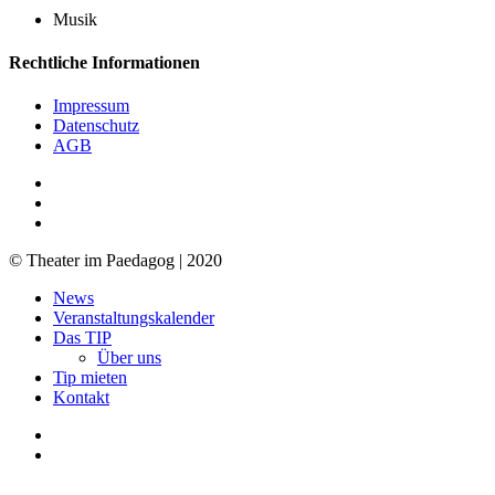
Musik
Rechtliche Informationen
Impressum
Datenschutz
AGB
facebook
youtube
RSS
© Theater im Paedagog | 2020
Close
News
Menu
Veranstaltungskalender
Das TIP
Über uns
Tip mieten
Kontakt
facebook
youtube