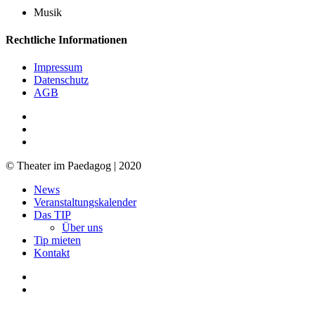
Musik
Rechtliche Informationen
Impressum
Datenschutz
AGB
facebook
youtube
RSS
© Theater im Paedagog | 2020
Close
News
Menu
Veranstaltungskalender
Das TIP
Über uns
Tip mieten
Kontakt
facebook
youtube