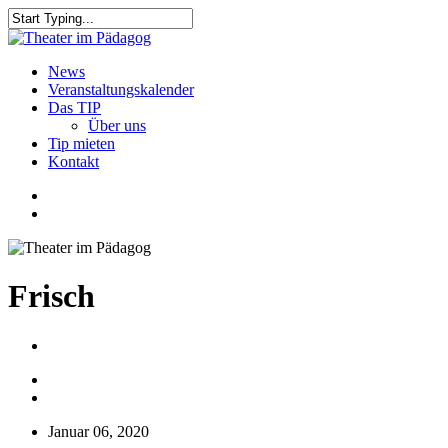
Skip
to
Close
main
Search
content
search
Menu
News
Veranstaltungskalender
Das TIP
Über uns
Tip mieten
Kontakt
facebook
youtube
search
Frisch
Januar 06, 2020