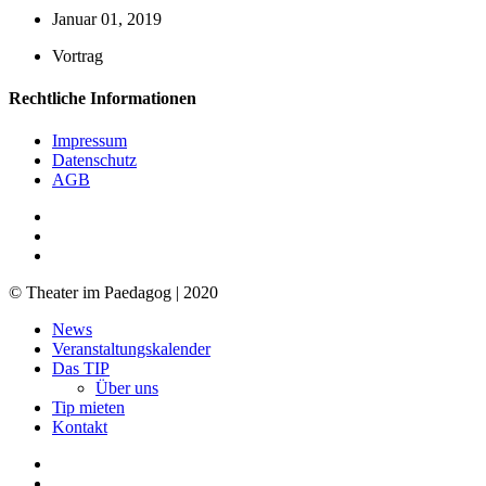
Januar 01, 2019
Vortrag
Rechtliche Informationen
Impressum
Datenschutz
AGB
facebook
youtube
RSS
© Theater im Paedagog | 2020
Close
News
Menu
Veranstaltungskalender
Das TIP
Über uns
Tip mieten
Kontakt
facebook
youtube