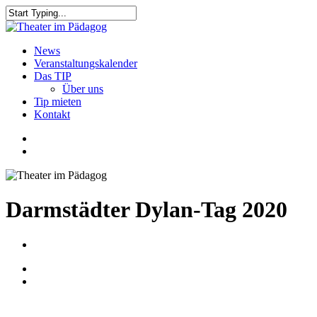
Skip
to
Close
main
Search
content
search
Menu
News
Veranstaltungskalender
Das TIP
Über uns
Tip mieten
Kontakt
facebook
youtube
search
Darmstädter Dylan-Tag 2020