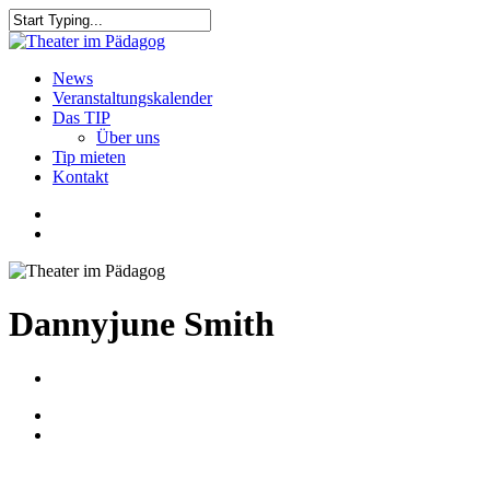
Skip
to
Close
main
Search
content
search
Menu
News
Veranstaltungskalender
Das TIP
Über uns
Tip mieten
Kontakt
facebook
youtube
search
Dannyjune Smith