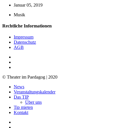
Januar 05, 2019
Musik
Rechtliche Informationen
Impressum
Datenschutz
AGB
facebook
youtube
RSS
© Theater im Paedagog | 2020
Close
News
Menu
Veranstaltungskalender
Das TIP
Über uns
Tip mieten
Kontakt
facebook
youtube