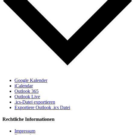
Google Kalender
iCalendar
Outlook 365
Outlook Live
.ics-Datei exportieren
Exportiere Outlook .ics Datei
Rechtliche Informationen
Impressum