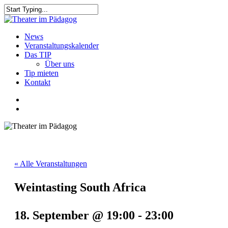
Skip
to
Close
main
Search
content
search
Menu
News
Veranstaltungskalender
Das TIP
Über uns
Tip mieten
Kontakt
facebook
youtube
search
« Alle Veranstaltungen
Weintasting South Africa
18. September @ 19:00
-
23:00