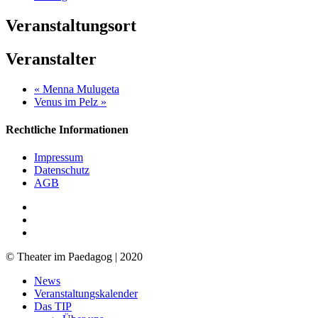
Veranstaltungsort
Veranstalter
«
Menna Mulugeta
Venus im Pelz
»
Rechtliche Informationen
Impressum
Datenschutz
AGB
facebook
youtube
RSS
© Theater im Paedagog | 2020
Close
News
Menu
Veranstaltungskalender
Das TIP