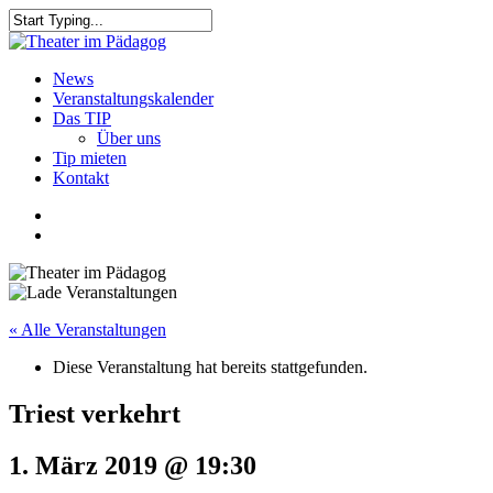
Skip
to
Close
main
Search
content
search
Menu
News
Veranstaltungskalender
Das TIP
Über uns
Tip mieten
Kontakt
facebook
youtube
search
« Alle Veranstaltungen
Diese Veranstaltung hat bereits stattgefunden.
Triest verkehrt
1. März 2019 @ 19:30