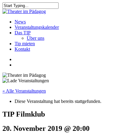
Skip
to
Close
main
Search
content
search
Menu
News
Veranstaltungskalender
Das TIP
Über uns
Tip mieten
Kontakt
facebook
youtube
search
« Alle Veranstaltungen
Diese Veranstaltung hat bereits stattgefunden.
TIP Filmklub
20. November 2019 @ 20:00