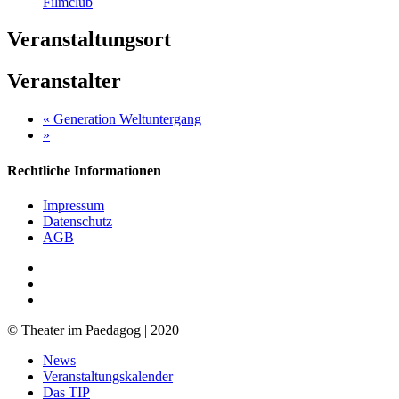
Filmclub
Veranstaltungsort
Veranstalter
«
Generation Weltuntergang
»
Rechtliche Informationen
Impressum
Datenschutz
AGB
facebook
youtube
RSS
© Theater im Paedagog | 2020
Close
News
Menu
Veranstaltungskalender
Das TIP