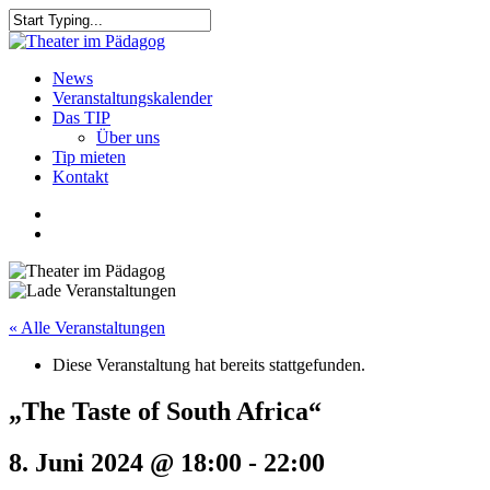
Skip
to
Close
main
Search
content
search
Menu
News
Veranstaltungskalender
Das TIP
Über uns
Tip mieten
Kontakt
facebook
youtube
search
« Alle Veranstaltungen
Diese Veranstaltung hat bereits stattgefunden.
„The Taste of South Africa“
8. Juni 2024 @ 18:00
-
22:00