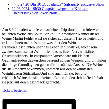
«
7.6.24 20 Uhr 30 „Cubailagua“ Salsaparty inklusive Show
22.06.2024, 19h30 Gespräch wegen der Kürbisse
Theaterstück von Jakob Nolte
»
Am 8.6.24 laden wir sie ein auf einen Trip durch die mittlerweile
beliebten Weine aus South Afrika. Ein profunder Kenner dieser
Weine Martin Fohler wird sie sicher auf diesem Trip begleiten und
er kann ihnen mehr als nur etwas über den Wein
erzählen.Geschichten über das Leben in Südafrika, wo er sein
zweites Zuhause hat .Wir hoffen das es ihren Nerv trifft,ihren
Geschmacksnerv. In entspannter Atmosphäre mit kleinen
Gaumenfreuden dazwischen passend zu den Weinen, und um ihnen
die nötige Grundlage zu geben für die nächste Auslese.Die Weine
die sie kredenzt bekommen, kommen aus den bekanntesten
Weinhäusern Südafrikas.Und sind auch für sie, bei uns
erhältlich.Weine die sie in keinem Laden finden. Ich hoffe ich hab
sie jetzt auf den Geschmack gebracht.
Tickets bestellen