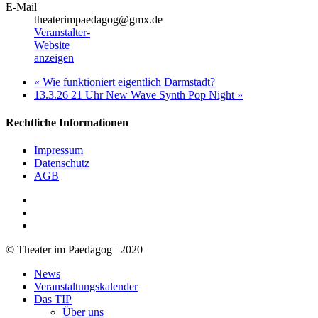
E-Mail
theaterimpaedagog@gmx.de
Veranstalter-
Website
anzeigen
«
Wie funktioniert eigentlich Darmstadt?
13.3.26 21 Uhr New Wave Synth Pop Night
»
Rechtliche Informationen
Impressum
Datenschutz
AGB
facebook
youtube
RSS
© Theater im Paedagog | 2020
Close
News
Menu
Veranstaltungskalender
Das TIP
Über uns