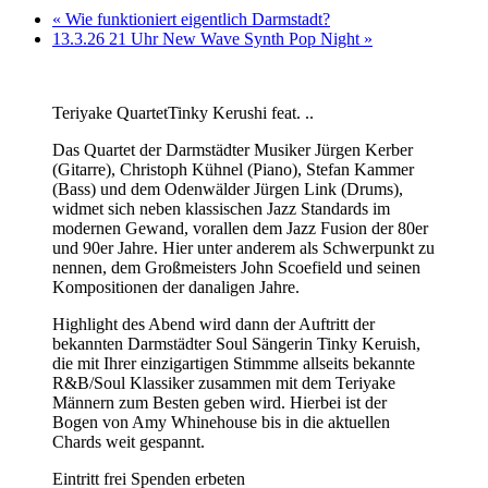
«
Wie funktioniert eigentlich Darmstadt?
13.3.26 21 Uhr New Wave Synth Pop Night
»
Teriyake QuartetTinky Kerushi feat. ..
Das Quartet der Darmstädter Musiker Jürgen Kerber
(Gitarre), Christoph Kühnel (Piano), Stefan Kammer
(Bass) und dem Odenwälder Jürgen Link (Drums),
widmet sich neben klassischen Jazz Standards im
modernen Gewand, vorallen dem Jazz Fusion der 80er
und 90er Jahre. Hier unter anderem als Schwerpunkt zu
nennen, dem Großmeisters John Scoefield und seinen
Kompositionen der danaligen Jahre.
Highlight des Abend wird dann der Auftritt der
bekannten Darmstädter Soul Sängerin Tinky Keruish,
die mit Ihrer einzigartigen Stimmme allseits bekannte
R&B/Soul Klassiker zusammen mit dem Teriyake
Männern zum Besten geben wird. Hierbei ist der
Bogen von Amy Whinehouse bis in die aktuellen
Chards weit gespannt.
Eintritt frei Spenden erbeten