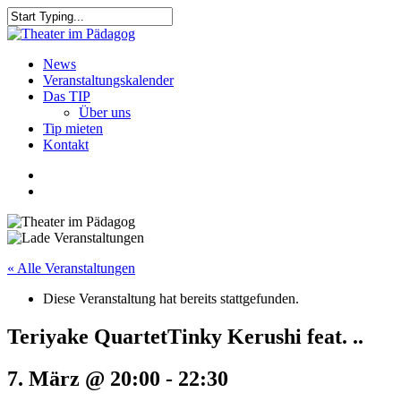
Skip
to
Close
main
Search
content
search
Menu
News
Veranstaltungskalender
Das TIP
Über uns
Tip mieten
Kontakt
facebook
youtube
search
« Alle Veranstaltungen
Diese Veranstaltung hat bereits stattgefunden.
Teriyake QuartetTinky Kerushi feat. ..
7. März @ 20:00
-
22:30