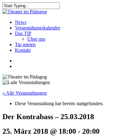
Skip
to
Close
main
Search
content
search
Menu
News
Veranstaltungskalender
Das TIP
Über uns
Tip mieten
Kontakt
facebook
youtube
search
« Alle Veranstaltungen
Diese Veranstaltung hat bereits stattgefunden.
Der Kontrabass – 25.03.2018
25. März 2018 @ 18:00
-
20:00