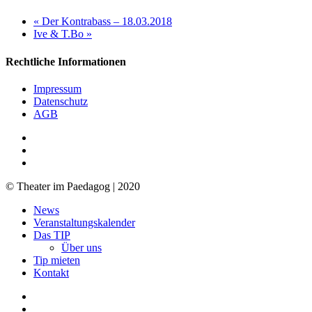
«
Der Kontrabass – 18.03.2018
Ive & T.Bo
»
Rechtliche Informationen
Impressum
Datenschutz
AGB
facebook
youtube
RSS
© Theater im Paedagog | 2020
Close
News
Menu
Veranstaltungskalender
Das TIP
Über uns
Tip mieten
Kontakt
facebook
youtube