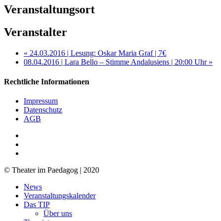
Veranstaltungsort
Veranstalter
«
24.03.2016 | Lesung: Oskar Maria Graf | 7€
08.04.2016 | Lara Bello – Stimme Andalusiens | 20:00 Uhr
»
Rechtliche Informationen
Impressum
Datenschutz
AGB
facebook
youtube
RSS
© Theater im Paedagog | 2020
Close
News
Menu
Veranstaltungskalender
Das TIP
Über uns