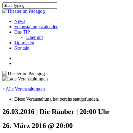
Skip
to
Close
main
Search
content
search
Menu
News
Veranstaltungskalender
Das TIP
Über uns
Tip mieten
Kontakt
facebook
youtube
search
« Alle Veranstaltungen
Diese Veranstaltung hat bereits stattgefunden.
26.03.2016 | Die Räuber | 20:00 Uhr
26. März 2016 @ 20:00