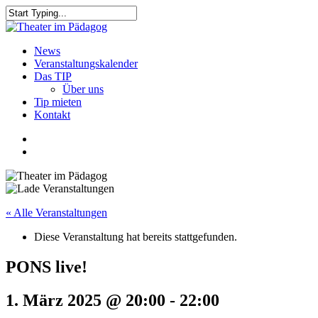
Skip
to
Close
main
Search
content
search
Menu
News
Veranstaltungskalender
Das TIP
Über uns
Tip mieten
Kontakt
facebook
youtube
search
« Alle Veranstaltungen
Diese Veranstaltung hat bereits stattgefunden.
PONS live!
1. März 2025 @ 20:00
-
22:00