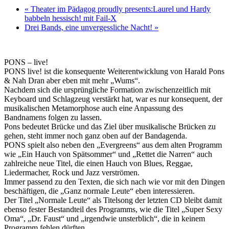
«
Theater im Pädagog proudly presents:Laurel und Hardy
babbeln hessisch! mit Fail-X
Drei Bands, eine unvergessliche Nacht!
»
PONS – live!
PONS live! ist die konsequente Weiterentwicklung von Harald Pons
& Nah Dran aber eben mit mehr „Wums“.
Nachdem sich die ursprüngliche Formation zwischenzeitlich mit
Keyboard und Schlagzeug verstärkt hat, war es nur konsequent, der
musikalischen Metamorphose auch eine Anpassung des
Bandnamens folgen zu lassen.
Pons bedeutet Brücke und das Ziel über musikalische Brücken zu
gehen, steht immer noch ganz oben auf der Bandagenda.
PONS spielt also neben den „Evergreens“ aus dem alten Programm
wie „Ein Hauch von Spätsommer“ und „Rettet die Narren“ auch
zahlreiche neue Titel, die einen Hauch von Blues, Reggae,
Liedermacher, Rock und Jazz verströmen.
Immer passend zu den Texten, die sich nach wie vor mit den Dingen
beschäftigen, die „Ganz normale Leute“ eben interessieren.
Der Titel „Normale Leute“ als Titelsong der letzten CD bleibt damit
ebenso fester Bestandteil des Programms, wie die Titel „Super Sexy
Oma“, „Dr. Faust“ und „irgendwie unsterblich“, die in keinem
Programm fehlen dürften.