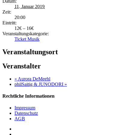
Datum:
11. Januar 2019
Zeit:
20:00
Eintritt:
12€ – 16€
Veranstaltungskategorie:
Ticket Musik
Veranstaltungsort
Veranstalter
«
Aurora DeMeehl
philSaitig & JUNODORI
»
Rechtliche Informationen
Impressum
Datenschutz
AGB
facebook
youtube