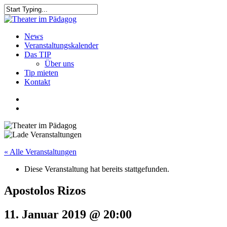
Skip
to
Close
main
Search
content
search
Menu
News
Veranstaltungskalender
Das TIP
Über uns
Tip mieten
Kontakt
facebook
youtube
search
« Alle Veranstaltungen
Diese Veranstaltung hat bereits stattgefunden.
Apostolos Rizos
11. Januar 2019 @ 20:00