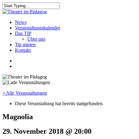
Skip
to
Close
main
Search
content
search
Menu
News
Veranstaltungskalender
Das TIP
Über uns
Tip mieten
Kontakt
facebook
youtube
search
« Alle Veranstaltungen
Diese Veranstaltung hat bereits stattgefunden.
Magnolia
29. November 2018 @ 20:00