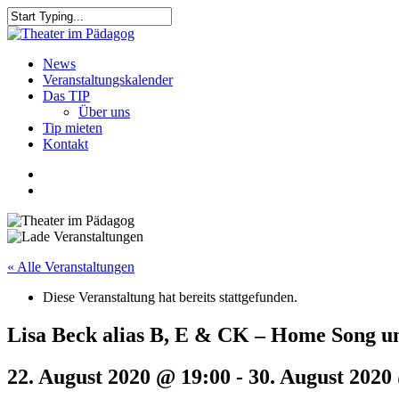
Skip
to
Close
main
Search
content
search
Menu
News
Veranstaltungskalender
Das TIP
Über uns
Tip mieten
Kontakt
facebook
youtube
search
« Alle Veranstaltungen
Diese Veranstaltung hat bereits stattgefunden.
Lisa Beck alias B, E & CK – Home Song 
22. August 2020 @ 19:00
-
30. August 2020