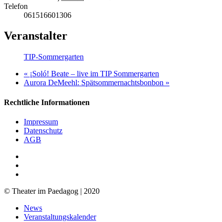
Telefon
061516601306
Veranstalter
TIP-Sommergarten
«
¡Soló! Beate – live im TIP Sommergarten
Aurora DeMeehl: Spätsommernachtsbonbon
»
Rechtliche Informationen
Impressum
Datenschutz
AGB
facebook
youtube
RSS
© Theater im Paedagog | 2020
Close
News
Menu
Veranstaltungskalender