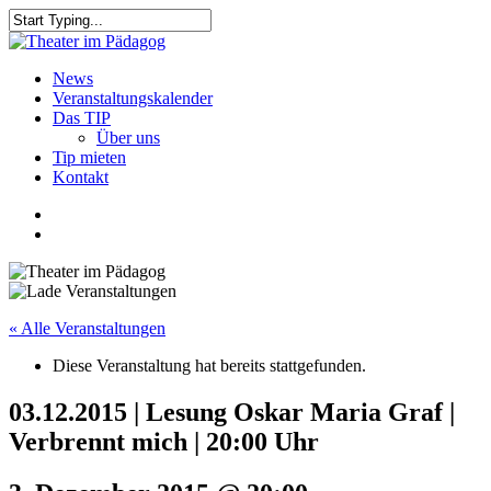
Skip
to
Close
main
Search
content
search
Menu
News
Veranstaltungskalender
Das TIP
Über uns
Tip mieten
Kontakt
facebook
youtube
search
« Alle Veranstaltungen
Diese Veranstaltung hat bereits stattgefunden.
03.12.2015 | Lesung Oskar Maria Graf |
Verbrennt mich | 20:00 Uhr