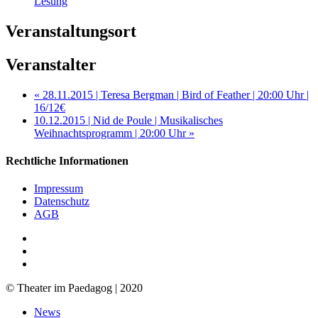
Lesung
Veranstaltungsort
Veranstalter
«
28.11.2015 | Teresa Bergman | Bird of Feather | 20:00 Uhr |
16/12€
10.12.2015 | Nid de Poule | Musikalisches
Weihnachtsprogramm | 20:00 Uhr
»
Rechtliche Informationen
Impressum
Datenschutz
AGB
facebook
youtube
RSS
© Theater im Paedagog | 2020
Close
News