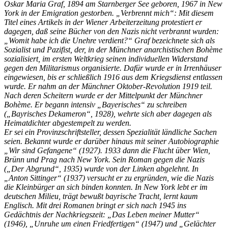
Oskar Maria Graf, 1894 am Starnberger See geboren, 1967 in New
York in der Emigration gestorben. „Verbrennt mich“: Mit diesem
Titel eines Artikels in der Wiener Arbeiterzeitung protestiert er
dagegen, daß seine Bücher von den Nazis nicht verbrannt wurden:
„Womit habe ich die Unehre verdient?“ Graf bezeichnete sich als
Sozialist und Pazifist, der, in der Münchner anarchistischen Bohème
sozialisiert, im ersten Weltkrieg seinen individuellen Widerstand
gegen den Militarismus organisierte. Dafür wurde er in Irrenhäuser
eingewiesen, bis er schließlich 1916 aus dem Kriegsdienst entlassen
wurde. Er nahm an der Münchner Oktober-Revolution 1919 teil.
Nach deren Scheitern wurde er der Mittelpunkt der Münchner
Bohème. Er begann intensiv „Bayerisches“ zu schreiben
(„Bayrisches Dekameron“, 1928), wehrte sich aber dagegen als
Heimatdichter abgestempelt zu werden.
Er sei ein Provinzschriftsteller, dessen Spezialität ländliche Sachen
seien. Bekannt wurde er darüber hinaus mit seiner Autobiographie
„Wir sind Gefangene“ (1927). 1933 dann die Flucht über Wien,
Brünn und Prag nach New York. Sein Roman gegen die Nazis
(„Der Abgrund“, 1935) wurde von der Linken abgelehnt. In
„Anton Sittinger“ (1937) versucht er zu ergründen, wie die Nazis
die Kleinbürger an sich binden konnten. In New York lebt er im
deutschen Milieu, trägt bewußt bayrische Tracht, lernt kaum
Englisch. Mit drei Romanen bringt er sich nach 1945 ins
Gedächtnis der Nachkriegszeit: „Das Leben meiner Mutter“
(1946), „Unruhe um einen Friedfertigen“ (1947) und „Gelächter