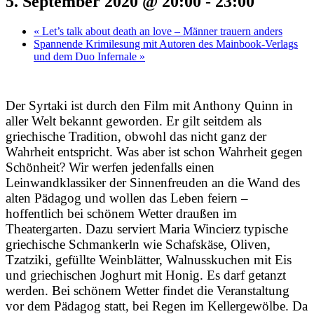
5. September 2020 @ 20:00
-
23:00
«
Let’s talk about death an love – Männer trauern anders
Spannende Krimilesung mit Autoren des Mainbook-Verlags
und dem Duo Infernale
»
Der Syrtaki ist durch den Film mit Anthony Quinn in
aller Welt bekannt geworden. Er gilt seitdem als
griechische Tradition, obwohl das nicht ganz der
Wahrheit entspricht. Was aber ist schon Wahrheit gegen
Schönheit? Wir werfen jedenfalls einen
Leinwandklassiker der Sinnenfreuden an die Wand des
alten Pädagog und wollen das Leben feiern –
hoffentlich bei schönem Wetter draußen im
Theatergarten. Dazu serviert Maria Wincierz typische
griechische Schmankerln wie Schafskäse, Oliven,
Tzatziki, gefüllte Weinblätter, Walnusskuchen mit Eis
und griechischen Joghurt mit Honig. Es darf getanzt
werden. Bei schönem Wetter findet die Veranstaltung
vor dem Pädagog statt, bei Regen im Kellergewölbe. Da