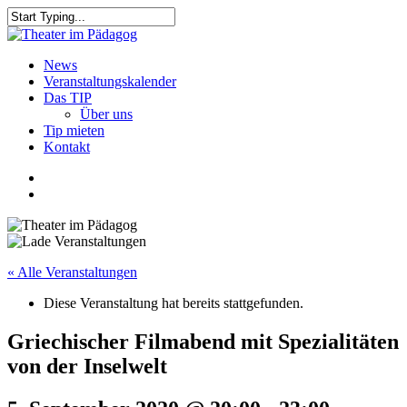
Skip
to
Close
main
Search
content
search
Menu
News
Veranstaltungskalender
Das TIP
Über uns
Tip mieten
Kontakt
facebook
youtube
search
« Alle Veranstaltungen
Diese Veranstaltung hat bereits stattgefunden.
Griechischer Filmabend mit Spezialitäten
von der Inselwelt