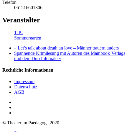
Telefon
061516601306
Veranstalter
TIP-
Sommergarten
«
Let’s talk about death an love – Männer trauern anders
Spannende Krimilesung mit Autoren des Mainbook-Verlags
und dem Duo Infernale
»
Rechtliche Informationen
Impressum
Datenschutz
AGB
facebook
youtube
RSS
© Theater im Paedagog | 2020