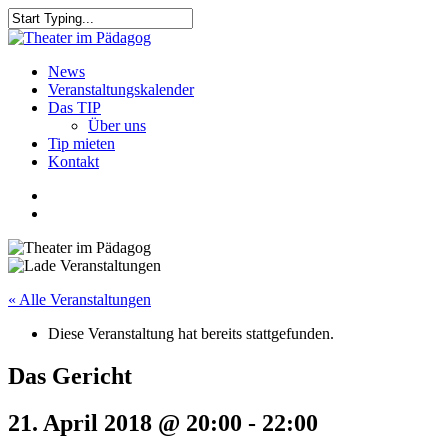
Skip
to
Close
main
Search
content
search
Menu
News
Veranstaltungskalender
Das TIP
Über uns
Tip mieten
Kontakt
facebook
youtube
search
« Alle Veranstaltungen
Diese Veranstaltung hat bereits stattgefunden.
Das Gericht
21. April 2018 @ 20:00
-
22:00