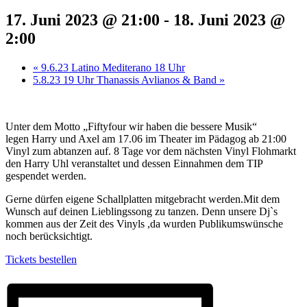
17. Juni 2023 @ 21:00
-
18. Juni 2023 @
2:00
«
9.6.23 Latino Mediterano 18 Uhr
5.8.23 19 Uhr Thanassis Avlianos & Band
»
Unter dem Motto „Fiftyfour wir haben die bessere Musik“
legen Harry und Axel am 17.06 im Theater im Pädagog ab 21:00
Vinyl zum abtanzen auf. 8 Tage vor dem nächsten Vinyl Flohmarkt
den Harry Uhl veranstaltet und dessen Einnahmen dem TIP
gespendet werden.
Gerne dürfen eigene Schallplatten mitgebracht werden.Mit dem
Wunsch auf deinen Lieblingssong zu tanzen. Denn unsere Dj`s
kommen aus der Zeit des Vinyls ,da wurden Publikumswünsche
noch berücksichtigt.
Tickets bestellen