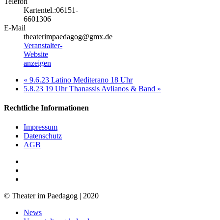
Telefon
Kartentel.:06151-
6601306
E-Mail
theaterimpaedagog@gmx.de
Veranstalter-
Website
anzeigen
«
9.6.23 Latino Mediterano 18 Uhr
5.8.23 19 Uhr Thanassis Avlianos & Band
»
Rechtliche Informationen
Impressum
Datenschutz
AGB
facebook
youtube
RSS
© Theater im Paedagog | 2020
Close
News