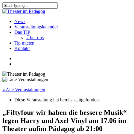
Skip
to
Close
main
Search
content
search
Menu
News
Veranstaltungskalender
Das TIP
Über uns
Tip mieten
Kontakt
facebook
youtube
search
« Alle Veranstaltungen
Diese Veranstaltung hat bereits stattgefunden.
„Fiftyfour wir haben die bessere Musik“
legen Harry und Axel Vinyl am 17.06 im
Theater aufim Pädagog ab 21:00