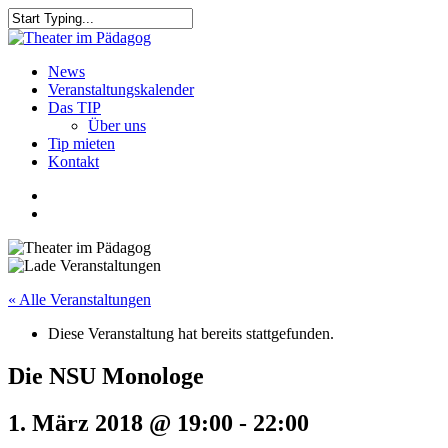
Skip
to
Close
main
Search
content
search
Menu
News
Veranstaltungskalender
Das TIP
Über uns
Tip mieten
Kontakt
facebook
youtube
search
« Alle Veranstaltungen
Diese Veranstaltung hat bereits stattgefunden.
Die NSU Monologe
1. März 2018 @ 19:00
-
22:00