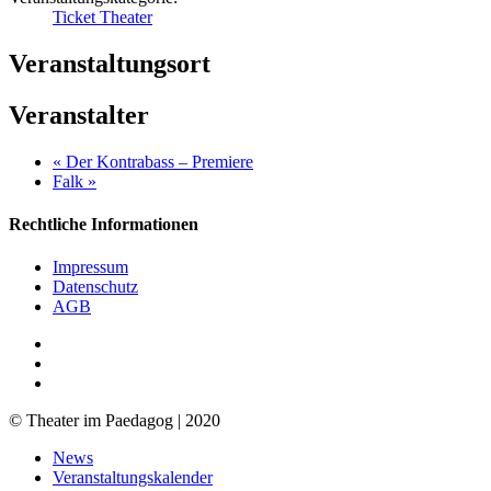
Ticket Theater
Veranstaltungsort
Veranstalter
«
Der Kontrabass – Premiere
Falk
»
Rechtliche Informationen
Impressum
Datenschutz
AGB
facebook
youtube
RSS
© Theater im Paedagog | 2020
Close
News
Menu
Veranstaltungskalender