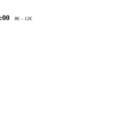
:00
8€ – 12€