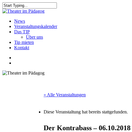
Skip
to
Close
main
Search
content
search
Menu
News
Veranstaltungskalender
Das TIP
Über uns
Tip mieten
Kontakt
facebook
youtube
search
« Alle Veranstaltungen
Diese Veranstaltung hat bereits stattgefunden.
Der Kontrabass – 06.10.2018