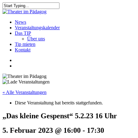
Skip
to
Close
main
Search
content
search
Menu
News
Veranstaltungskalender
Das TIP
Über uns
Tip mieten
Kontakt
facebook
youtube
search
« Alle Veranstaltungen
Diese Veranstaltung hat bereits stattgefunden.
„Das kleine Gespenst“ 5.2.23 16 Uhr
5. Februar 2023 @ 16:00
-
17:30