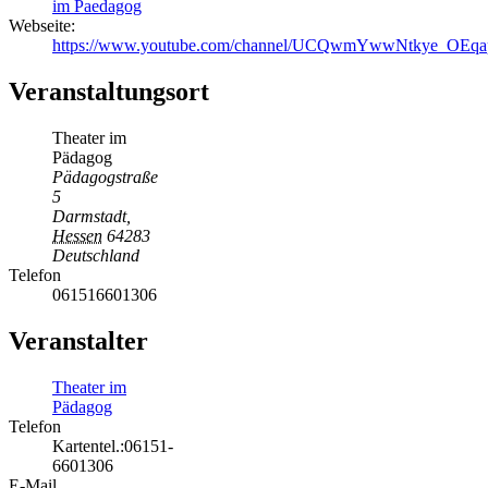
im Paedagog
Webseite:
https://www.youtube.com/channel/UCQwmYwwNtkye_OEq
Veranstaltungsort
Theater im
Pädagog
Pädagogstraße
5
Darmstadt
,
Hessen
64283
Deutschland
Telefon
061516601306
Veranstalter
Theater im
Pädagog
Telefon
Kartentel.:06151-
6601306
E-Mail