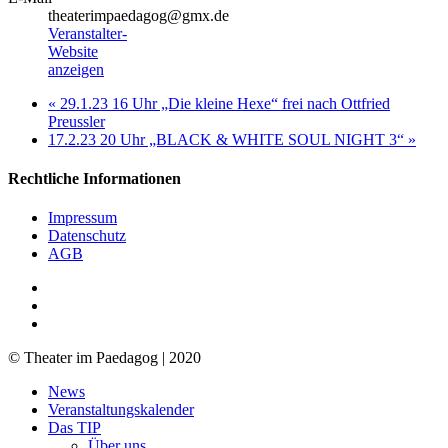
theaterimpaedagog@gmx.de
Veranstalter-
Website
anzeigen
«
29.1.23 16 Uhr „Die kleine Hexe“ frei nach Ottfried
Preussler
17.2.23 20 Uhr „BLACK & WHITE SOUL NIGHT 3“
»
Rechtliche Informationen
Impressum
Datenschutz
AGB
facebook
youtube
RSS
© Theater im Paedagog | 2020
Close
News
Menu
Veranstaltungskalender
Das TIP
Über uns