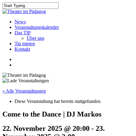
Skip
to
Close
main
Search
content
search
Menu
News
Veranstaltungskalender
Das TIP
Über uns
Tip mieten
Kontakt
facebook
youtube
search
« Alle Veranstaltungen
Diese Veranstaltung hat bereits stattgefunden.
Come to the Dance | DJ Markos
22. November 2025 @ 20:00
-
23.