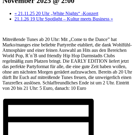
November 2025 @ 2:00
«
21.11.25 20 Uhr „White Nights“ -Konzert
21.1.26 19 Uhr Spotlight – Kultur meets Business
»
Mitreißende Tunes ab 20 Uhr: Mit „Come to the Dance” hat
Marko/manges eine beliebte Partyreihe etabliert, die dank Wohlfühl-
Atmosphäre und einer feinen Auswahl an Hits aus den Bereichen
World Pop, R´n´B und friendly Hip Hop Darmstadts Clubs
regelmäßig zum Platzen bringt. Die EARLY EDITION liefert jetzt
das perfekte Partyformat für alle, die eine gute Zeit haben wollen,
ohne am nächsten Morgen gerädert aufzuwachen. Bereits ab 20 Uhr
dürft Ihr Euch auf mitreißende Tunes freuen, die unweigerlich einen
Tanzreflex auslösen. Schlaffreundliches Ende ist um 2 Uhr. Eintritt
von 20 bis 21 Uhr: 5 Euro, danach: 10 Euro