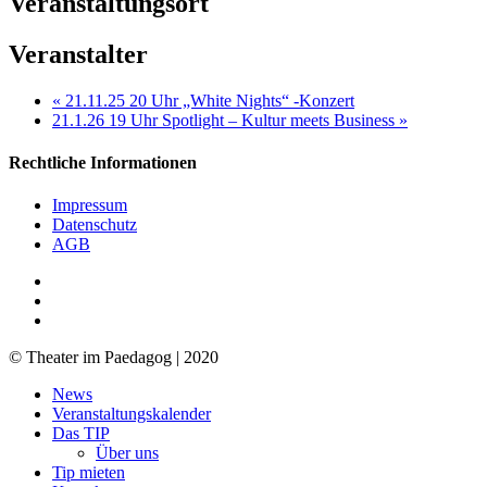
Veranstaltungsort
Veranstalter
«
21.11.25 20 Uhr „White Nights“ -Konzert
21.1.26 19 Uhr Spotlight – Kultur meets Business
»
Rechtliche Informationen
Impressum
Datenschutz
AGB
facebook
youtube
RSS
© Theater im Paedagog | 2020
Close
News
Menu
Veranstaltungskalender
Das TIP
Über uns
Tip mieten