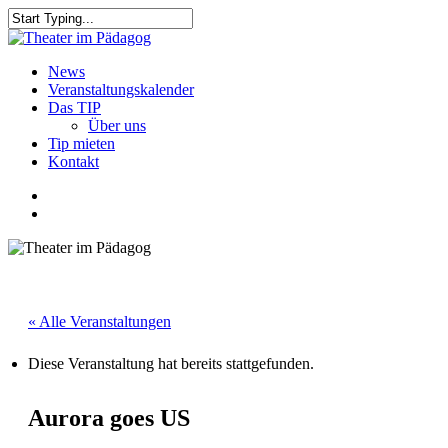
Skip
to
Close
main
Search
content
search
Menu
News
Veranstaltungskalender
Das TIP
Über uns
Tip mieten
Kontakt
facebook
youtube
search
« Alle Veranstaltungen
Diese Veranstaltung hat bereits stattgefunden.
Aurora goes US