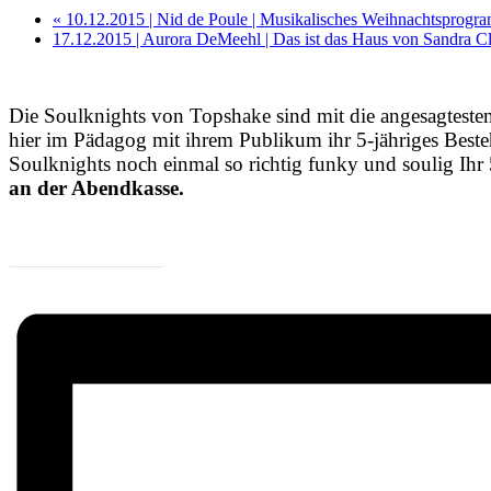
«
10.12.2015 | Nid de Poule | Musikalisches Weihnachtsprogr
17.12.2015 | Aurora DeMeehl | Das ist das Haus von Sandra C
Die Soulknights von Topshake sind mit die angesagteste
hier im Pädagog mit ihrem Publikum ihr 5-jähriges Beste
Soulknights noch einmal so richtig funky und soulig Ihr
an der Abendkasse.
Zum Programm