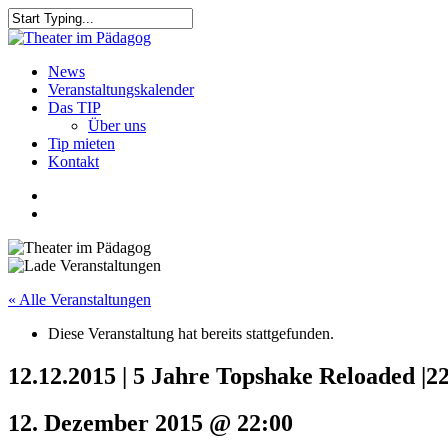
Skip
to
Close
main
Search
content
search
Menu
News
Veranstaltungskalender
Das TIP
Über uns
Tip mieten
Kontakt
facebook
youtube
search
« Alle Veranstaltungen
Diese Veranstaltung hat bereits stattgefunden.
12.12.2015 | 5 Jahre Topshake Reloaded |22
12. Dezember 2015 @ 22:00