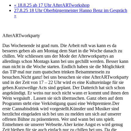
«
18.8.25 ab 17 Uhr AfterARTworkshop
27.8.25 18 Uhr Oberbürgermeister Hanno Benz im Gespräch
»
AfterARTworkparty
Das Wochenende ist grad rum. Die Arbeit ruft was kann es da
besseres geben als am Montag dem Start in die Woche danach zu
chillen. Wir schliessen uns der Mode der Afterworkpartys an
allerdings schon Montags kann bei uns gechillt werden. Besser kann
man nicht in die Woche starten. Endlich haben sie die Möglichkeit
das TIP mal nur zum quatschen trinken Beisammensein zu
besuchen.Nicht ganz! bei uns besuchen sie eine AfterARTworkparty
und in der Zeit von 17 – 22 Uhr wird es eine Kultureinlage für sie
geben.Kurzweilige Acts sind geplant. Der Datterich hat sich schon
angekündigt. Er weiss nur noch nicht wann er kommt und ihnen den
Wein wegsäuft . Lassen sie sich überraschen. Ganz oben auf dem
Programm steht eine Verköstigung quasi eine Weltpremiere.Der
erste Cannabisdrink wird vorgestellt.Künstler und Musiker sind
herzlichst eingeladen sich bei uns zu melden um sich auf unserer
offenen Bühne zu präsentieren. Wer und wann bei uns spielt.
Entnehmen sie unserer Webseite.Aber keine Angst es wird genug
Zeit bleiben für sie auch einfach nur zu chillen bei uns. Da die