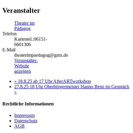
Veranstalter
Theater im
Pädagog
Telefon
Kartentel.:06151-
6601306
E-Mail
theaterimpaedagog@gmx.de
Veranstalter-
Website
anzeigen
«
18.8.25 ab 17 Uhr AfterARTworkshop
27.8.25 18 Uhr Oberbürgermeister Hanno Benz im Gespräch
»
Rechtliche Informationen
Impressum
Datenschutz
AGB