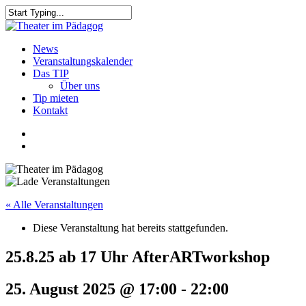
Skip
to
Close
main
Search
content
search
Menu
News
Veranstaltungskalender
Das TIP
Über uns
Tip mieten
Kontakt
facebook
youtube
search
« Alle Veranstaltungen
Diese Veranstaltung hat bereits stattgefunden.
25.8.25 ab 17 Uhr AfterARTworkshop
25. August 2025 @ 17:00
-
22:00