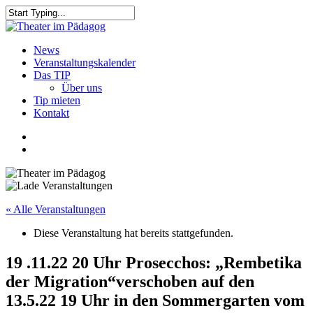
Skip
to
Close
main
Search
content
search
Menu
News
Veranstaltungskalender
Das TIP
Über uns
Tip mieten
Kontakt
facebook
youtube
search
« Alle Veranstaltungen
Diese Veranstaltung hat bereits stattgefunden.
19 .11.22 20 Uhr Prosecchos: „Rembetika
der Migration“verschoben auf den
13.5.22 19 Uhr in den Sommergarten vom