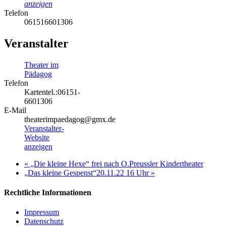
anzeigen
Telefon
061516601306
Veranstalter
Theater im
Pädagog
Telefon
Kartentel.:06151-
6601306
E-Mail
theaterimpaedagog@gmx.de
Veranstalter-
Website
anzeigen
«
„Die kleine Hexe“ frei nach O.Preussler Kindertheater
„Das kleine Gespenst“20.11.22 16 Uhr
»
Rechtliche Informationen
Impressum
Datenschutz