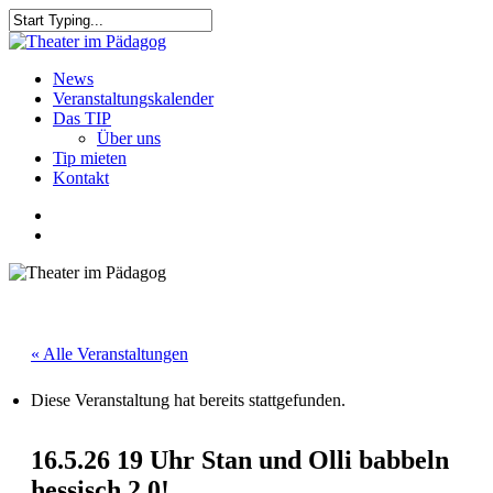
Skip
to
Close
main
Search
content
search
Menu
News
Veranstaltungskalender
Das TIP
Über uns
Tip mieten
Kontakt
facebook
youtube
search
« Alle Veranstaltungen
Diese Veranstaltung hat bereits stattgefunden.
16.5.26 19 Uhr Stan und Olli babbeln
hessisch 2.0!