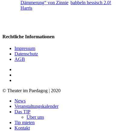
Dämmerung“ von Zinnie
babbeln hessisch 2.0!
Harris
Rechtliche Informationen
Impressum
Datenschutz
AGB
facebook
youtube
RSS
© Theater im Paedagog | 2020
Close
News
Menu
Veranstaltungskalender
Das TIP
Über uns
Tip mieten
Kontakt