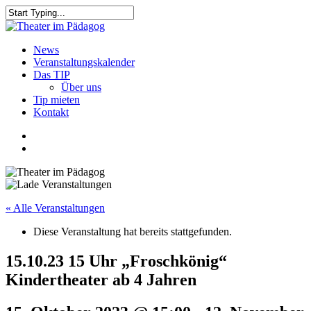
Skip
to
Close
main
Search
content
search
Menu
News
Veranstaltungskalender
Das TIP
Über uns
Tip mieten
Kontakt
facebook
youtube
search
« Alle Veranstaltungen
Diese Veranstaltung hat bereits stattgefunden.
15.10.23 15 Uhr „Froschkönig“
Kindertheater ab 4 Jahren