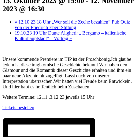
15. Oktober 2023 @ 15:00
-
12. November
2023 @ 16:30
«
12.10.23 18 Uhr „Wer soll die Zeche bezahlen“ Pub Quiz
von der Friedrich Ebert Stiftung
19.10.23 19 Uhr Dante Aligheri: „ Bergamo – italienische
Kulturhauptstadt“ – Vortrag
»
Unsere kommende Premiere im TIP ist der Froschkönig.Ich glaube
jedem ist diese tragikomische Geschichte bekannt.Wir haben den
Glamour und die Romantik dieser Geschichte erhalten und ihm ein
paar neue Akzente hinzugefügt. Lasst euch von unserer
Interpretation überraschen.Wir hatten viel Freude beim Entwickeln.
Und hier habt es hoffentlich beim Zuschauen.
Weitere Termine: 12.11.,3.12.23 jeweils 15 Uhr
Tickets bestellen