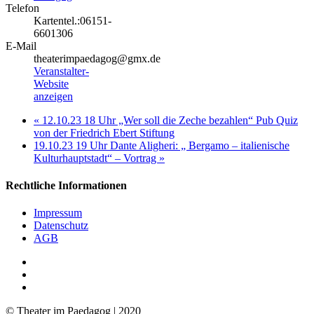
Telefon
Kartentel.:06151-
6601306
E-Mail
theaterimpaedagog@gmx.de
Veranstalter-
Website
anzeigen
«
12.10.23 18 Uhr „Wer soll die Zeche bezahlen“ Pub Quiz
von der Friedrich Ebert Stiftung
19.10.23 19 Uhr Dante Aligheri: „ Bergamo – italienische
Kulturhauptstadt“ – Vortrag
»
Rechtliche Informationen
Impressum
Datenschutz
AGB
facebook
youtube
RSS
© Theater im Paedagog | 2020