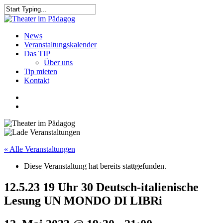
Skip
to
Close
main
Search
content
search
Menu
News
Veranstaltungskalender
Das TIP
Über uns
Tip mieten
Kontakt
facebook
youtube
search
« Alle Veranstaltungen
Diese Veranstaltung hat bereits stattgefunden.
12.5.23 19 Uhr 30 Deutsch-italienische
Lesung UN MONDO DI LIBRi