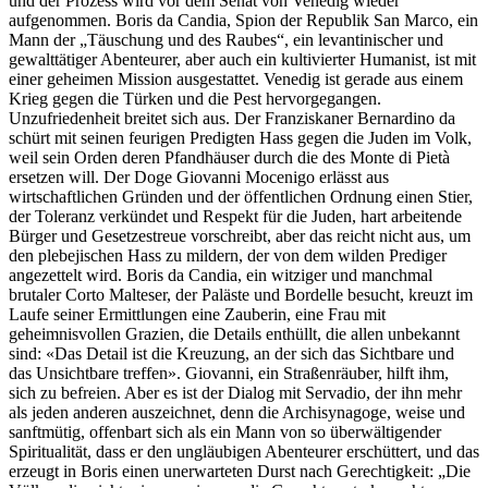
und der Prozess wird vor dem Senat von Venedig wieder
aufgenommen. Boris da Candia, Spion der Republik San Marco, ein
Mann der „Täuschung und des Raubes“, ein levantinischer und
gewalttätiger Abenteurer, aber auch ein kultivierter Humanist, ist mit
einer geheimen Mission ausgestattet. Venedig ist gerade aus einem
Krieg gegen die Türken und die Pest hervorgegangen.
Unzufriedenheit breitet sich aus. Der Franziskaner Bernardino da
schürt mit seinen feurigen Predigten Hass gegen die Juden im Volk,
weil sein Orden deren Pfandhäuser durch die des Monte di Pietà
ersetzen will. Der Doge Giovanni Mocenigo erlässt aus
wirtschaftlichen Gründen und der öffentlichen Ordnung einen Stier,
der Toleranz verkündet und Respekt für die Juden, hart arbeitende
Bürger und Gesetzestreue vorschreibt, aber das reicht nicht aus, um
den plebejischen Hass zu mildern, der von dem wilden Prediger
angezettelt wird. Boris da Candia, ein witziger und manchmal
brutaler Corto Malteser, der Paläste und Bordelle besucht, kreuzt im
Laufe seiner Ermittlungen eine Zauberin, eine Frau mit
geheimnisvollen Grazien, die Details enthüllt, die allen unbekannt
sind: «Das Detail ist die Kreuzung, an der sich das Sichtbare und
das Unsichtbare treffen». Giovanni, ein Straßenräuber, hilft ihm,
sich zu befreien. Aber es ist der Dialog mit Servadio, der ihn mehr
als jeden anderen auszeichnet, denn die Archisynagoge, weise und
sanftmütig, offenbart sich als ein Mann von so überwältigender
Spiritualität, dass er den ungläubigen Abenteurer erschüttert, und das
erzeugt in Boris einen unerwarteten Durst nach Gerechtigkeit: „Die