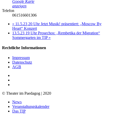
Google Karte
anzeigen
Telefon
061516601306
«
11.5.23 20 Uhr Jetzt Musik! präsentiert: „Moscow By
Heart“ Konzert
13.5.23 19 Uhr Prosechos: „Rembetika der Migration“
Sommergarten im TIP
»
Rechtliche Informationen
Impressum
Datenschutz
AGB
facebook
youtube
RSS
© Theater im Paedagog | 2020
Close
News
Menu
Veranstaltungskalender
Das TIP