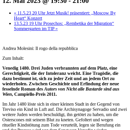
12. Mai 2023 @ 19:30
-
21:00
«
11.5.23 20 Uhr Jetzt Musik! präsentiert: „Moscow By
Heart“ Konzert
13.5.23 19 Uhr Prosechos: „Rembetika der Migration“
Sommergarten im TIP
»
Andrea Molesini: Il rogo della repubblica
Zum Inhalt:
Venedig 1480. Drei Juden verbrannten auf dem Platz, eine
Gerechtigkeit, die der Intoleranz weicht. Eine Tragödie, die
dazu bestimmt ist, sich zu jeder Zeit und an jedem Ort zu
wiederholen. Zwischen Geschichte und Erfindung der neue
fesselnde Roman des
Autors von Nicht alle Bastarde sind aus
Wien
, Campiello-Preis 2011.
Im Jahr 1480 löste sich in einer kleinen Stadt in der Gegend von
Treviso ein Kind in Luft auf. Die Archisynagoge Servadio und zwei
weitere Juden werden beschuldigt, ihn getötet zu haben, um die
Osterscones mit seinem Blut zu kneten. Gefoltert und wegen
ritueller Kindstötung zum Tode verurteilt, legen sie Berufung ein