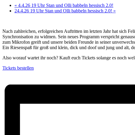
«
4.4.26 19 Uhr Stan und Olli babbeln hessisch 2.0!
24.4.26 19 Uhr Stan und Olli babbeln hessisch 2.0!
»
Nach zahlreichen, erfolgreichen Auftritten im letzten Jahr hat sich 
Synchronisation zu widmen. Sein neues Programm verspricht genauso u
zum Mikrofon greift und unsere beiden Freunde in seiner unverwechse
Ein Riesenspaß für groß und klein, dick und doof und jung und alt, 
Also worauf wartet ihr noch? Kauft euch Tickets solange es noch wel
Tickets bestellen