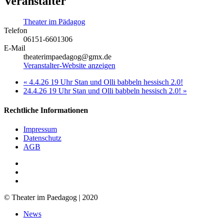
Veranstalter
Theater im Pädagog
Telefon
06151-6601306
E-Mail
theaterimpaedagog@gmx.de
Veranstalter-Website anzeigen
«
4.4.26 19 Uhr Stan und Olli babbeln hessisch 2.0!
24.4.26 19 Uhr Stan und Olli babbeln hessisch 2.0!
»
Rechtliche Informationen
Impressum
Datenschutz
AGB
facebook
youtube
RSS
© Theater im Paedagog | 2020
Close
News