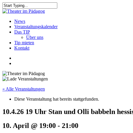
Skip
to
Close
main
Search
content
search
Menu
News
Veranstaltungskalender
Das TIP
Über uns
Tip mieten
Kontakt
facebook
youtube
search
« Alle Veranstaltungen
Diese Veranstaltung hat bereits stattgefunden.
10.4.26 19 Uhr Stan und Olli babbeln hessi
10. April @ 19:00
-
21:00