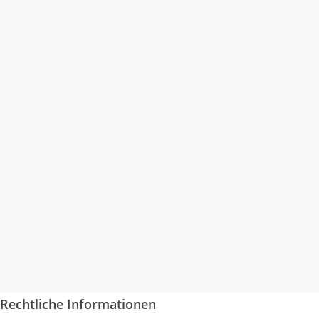
Kultur auf`n Hut
präsentiert:
Annick Moerman & Wenzel
Rechtliche Informationen