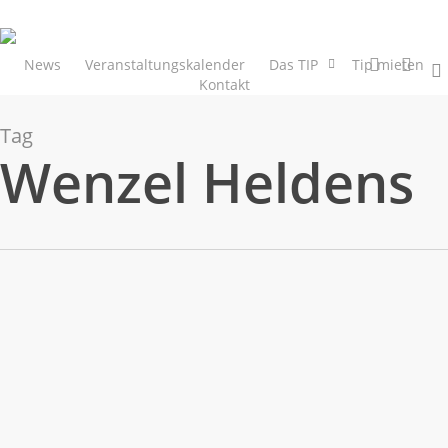
Skip
to
main
facebook
youtube
News
Veranstaltungskalender
Das TIP
Tip mieten
Kontakt
content
Tag
Wenzel Heldens