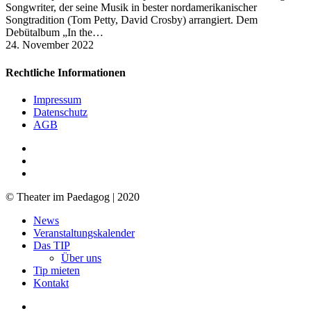
Songwriter, der seine Musik in bester nordamerikanischer
Songtradition (Tom Petty, David Crosby) arrangiert. Dem
Debütalbum „In the…
24. November 2022
Rechtliche Informationen
Impressum
Datenschutz
AGB
facebook
youtube
RSS
© Theater im Paedagog | 2020
Close
News
Menu
Veranstaltungskalender
Das TIP
Über uns
Tip mieten
Kontakt
facebook