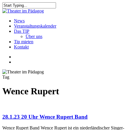
Skip
to
Close
main
Search
content
search
Menu
News
Veranstaltungskalender
Das TIP
Über uns
Tip mieten
Kontakt
facebook
youtube
search
Tag
Wence Rupert
28.1.23 20 Uhr Wence Rupert Band
Wence Rupert Band Wence Rupert ist ein niederländischer Singer-