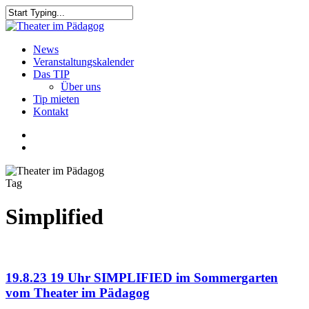
Skip
to
Close
main
Search
content
search
Menu
News
Veranstaltungskalender
Das TIP
Über uns
Tip mieten
Kontakt
facebook
youtube
search
Tag
Simplified
19.8.23 19 Uhr SIMPLIFIED im Sommergarten
vom Theater im Pädagog