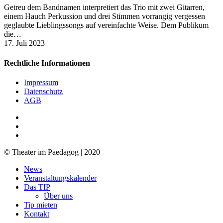
Getreu dem Bandnamen interpretiert das Trio mit zwei Gitarren,
einem Hauch Perkussion und drei Stimmen vorrangig vergessen
geglaubte Lieblingssongs auf vereinfachte Weise. Dem Publikum
die…
17. Juli 2023
Rechtliche Informationen
Impressum
Datenschutz
AGB
facebook
youtube
RSS
© Theater im Paedagog | 2020
Close
News
Menu
Veranstaltungskalender
Das TIP
Über uns
Tip mieten
Kontakt