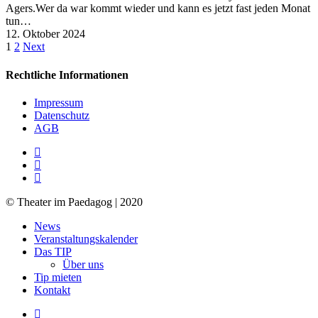
Agers.Wer da war kommt wieder und kann es jetzt fast jeden Monat
tun…
12. Oktober 2024
1
2
Next
Rechtliche Informationen
Impressum
Datenschutz
AGB
facebook
youtube
RSS
© Theater im Paedagog | 2020
Close
News
Menu
Veranstaltungskalender
Das TIP
Über uns
Tip mieten
Kontakt
facebook