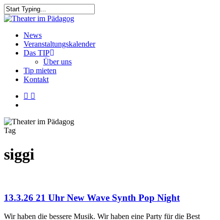
Skip
to
Close
main
Search
content
search
Menu
News
Veranstaltungskalender
Das TIP
Über uns
Tip mieten
Kontakt
facebook
youtube
search
Tag
siggi
13.3.26 21 Uhr New Wave Synth Pop Night
Wir haben die bessere Musik. Wir haben eine Party für die Best