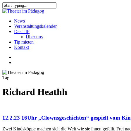
Skip
to
Close
main
Search
content
search
Menu
News
Veranstaltungskalender
Das TIP
Über uns
Tip mieten
Kontakt
facebook
youtube
search
Tag
Richard Heathh
12.2.23 16Uhr „Clownsgeschichten“ gespielt vom Kin
Zwei Kindsköppe machen sich die Welt wie sie ihnen gefällt. Frei 