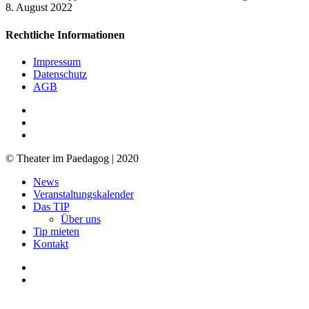
8. August 2022
Rechtliche Informationen
Impressum
Datenschutz
AGB
facebook
youtube
RSS
© Theater im Paedagog | 2020
Close
News
Menu
Veranstaltungskalender
Das TIP
Über uns
Tip mieten
Kontakt
facebook
youtube