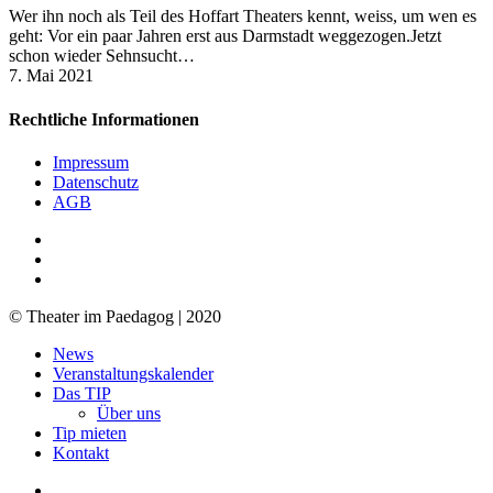
Wer ihn noch als Teil des Hoffart Theaters kennt, weiss, um wen es
geht: Vor ein paar Jahren erst aus Darmstadt weggezogen.Jetzt
schon wieder Sehnsucht…
7. Mai 2021
Rechtliche Informationen
Impressum
Datenschutz
AGB
facebook
youtube
RSS
© Theater im Paedagog | 2020
Close
News
Menu
Veranstaltungskalender
Das TIP
Über uns
Tip mieten
Kontakt
facebook