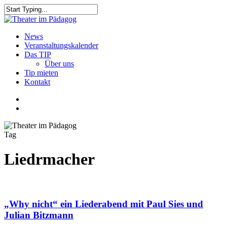
Skip
to
Close
main
Search
content
search
Menu
News
Veranstaltungskalender
Das TIP
Über uns
Tip mieten
Kontakt
facebook
youtube
search
Tag
Liedrmacher
„Why nicht“ ein Liederabend mit Paul Sies und
Julian Bitzmann