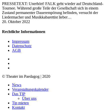
PRESSETEXT: ​Unerhört! FALK geht wieder auf Deutschland-
Tournee. Während große Teile der Gesellschaft sich in einem
Zustand permanenter Dauerempörung befinden, versucht der
Liedermacher und Musikkabarettist lieber…
20. Oktober 2022
Rechtliche Informationen
Impressum
Datenschutz
AGB
facebook
youtube
RSS
© Theater im Paedagog | 2020
Close
News
Menu
Veranstaltungskalender
Das TIP
Über uns
Tip mieten
Kontakt