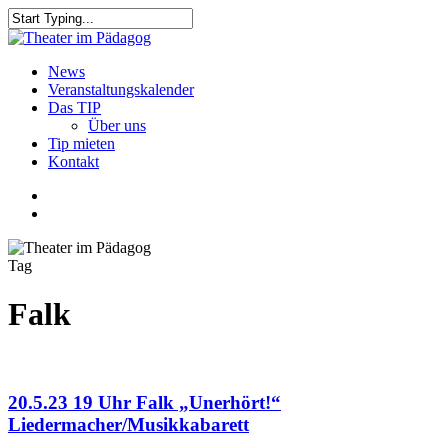
Skip
to
Close
main
Search
content
search
Menu
News
Veranstaltungskalender
Das TIP
Über uns
Tip mieten
Kontakt
facebook
youtube
search
Tag
Falk
20.5.23 19 Uhr Falk „Unerhört!“
Liedermacher/Musikkabarett