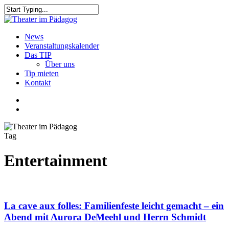
Skip
to
Close
main
Search
content
search
Menu
News
Veranstaltungskalender
Das TIP
Über uns
Tip mieten
Kontakt
facebook
youtube
search
Tag
Entertainment
La cave aux folles: Familienfeste leicht gemacht – ein
Abend mit Aurora DeMeehl und Herrn Schmidt