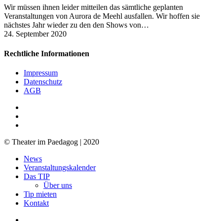
Wir müssen ihnen leider mitteilen das sämtliche geplanten
Veranstaltungen von Aurora de Meehl ausfallen. Wir hoffen sie
nächstes Jahr wieder zu den den Shows von…
24. September 2020
Rechtliche Informationen
Impressum
Datenschutz
AGB
facebook
youtube
RSS
© Theater im Paedagog | 2020
Close
News
Menu
Veranstaltungskalender
Das TIP
Über uns
Tip mieten
Kontakt
facebook