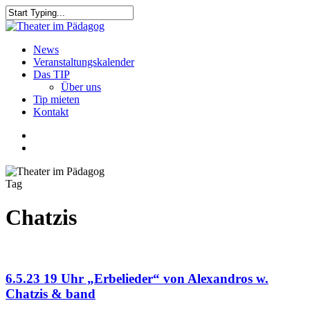
Skip
to
Close
main
Search
content
search
Menu
News
Veranstaltungskalender
Das TIP
Über uns
Tip mieten
Kontakt
facebook
youtube
search
Tag
Chatzis
6.5.23 19 Uhr „Erbelieder“ von Alexandros w.
Chatzis & band