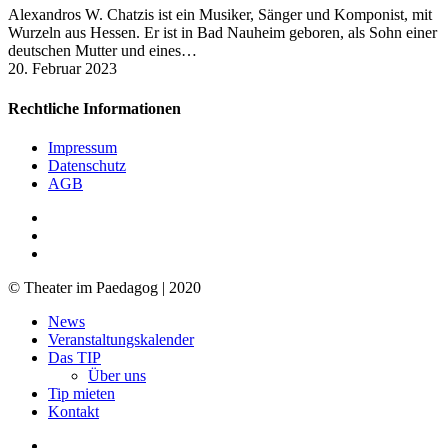
Alexandros W. Chatzis ist ein Musiker, Sänger und Komponist, mit
Wurzeln aus Hessen. Er ist in Bad Nauheim geboren, als Sohn einer
deutschen Mutter und eines…
20. Februar 2023
Rechtliche Informationen
Impressum
Datenschutz
AGB
facebook
youtube
RSS
© Theater im Paedagog | 2020
Close
News
Menu
Veranstaltungskalender
Das TIP
Über uns
Tip mieten
Kontakt
facebook