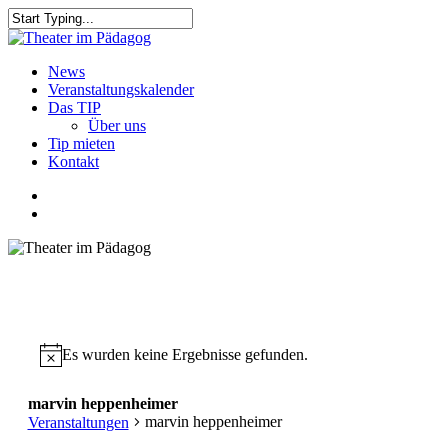
Skip
to
Close
main
Search
content
search
Menu
News
Veranstaltungskalender
Das TIP
Über uns
Tip mieten
Kontakt
facebook
youtube
search
Es wurden keine Ergebnisse gefunden.
marvin heppenheimer
marvin heppenheimer
Veranstaltungen