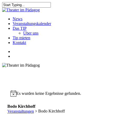
Skip
to
Close
main
Search
content
search
Menu
News
Veranstaltungskalender
Das TIP
Über uns
Tip mieten
Kontakt
facebook
youtube
search
Es wurden keine Ergebnisse gefunden.
Bodo Kirchhoff
Bodo Kirchhoff
Veranstaltungen