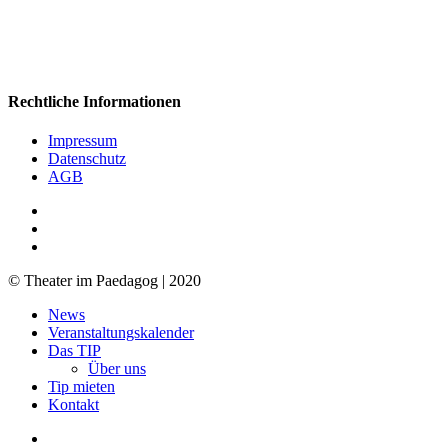
Rechtliche Informationen
Impressum
Datenschutz
AGB
facebook
youtube
RSS
© Theater im Paedagog | 2020
Close
News
Menu
Veranstaltungskalender
Das TIP
Über uns
Tip mieten
Kontakt
facebook