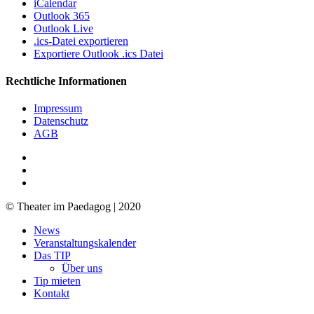
iCalendar
Outlook 365
Outlook Live
.ics-Datei exportieren
Exportiere Outlook .ics Datei
Rechtliche Informationen
Impressum
Datenschutz
AGB
facebook
youtube
RSS
© Theater im Paedagog | 2020
Close
News
Menu
Veranstaltungskalender
Das TIP
Über uns
Tip mieten
Kontakt