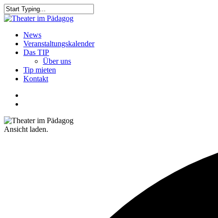
Skip
to
Close
main
Search
content
search
Menu
News
Veranstaltungskalender
Das TIP
Über uns
Tip mieten
Kontakt
facebook
youtube
search
Ansicht laden.