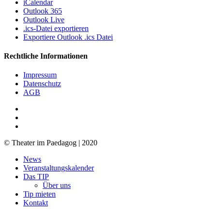
iCalendar
Outlook 365
Outlook Live
.ics-Datei exportieren
Exportiere Outlook .ics Datei
Rechtliche Informationen
Impressum
Datenschutz
AGB
facebook
youtube
RSS
© Theater im Paedagog | 2020
Close
News
Menu
Veranstaltungskalender
Das TIP
Über uns
Tip mieten
Kontakt