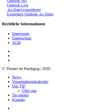
Outlook 365
Outlook Live
.ics-Datei exportieren
Exportiere Outlook .ics Datei
Rechtliche Informationen
Impressum
Datenschutz
AGB
facebook
youtube
RSS
© Theater im Paedagog | 2020
Close
News
Menu
Veranstaltungskalender
Das TIP
Über uns
Tip mieten
Kontakt
facebook