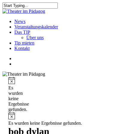
Skip
to
Close
main
Search
content
search
Menu
News
Veranstaltungskalender
Das TIP
Über uns
Tip mieten
Kontakt
facebook
youtube
search
Es
wurden
keine
Ergebnisse
gefunden.
Es wurden keine Ergebnisse gefunden.
bob dylan