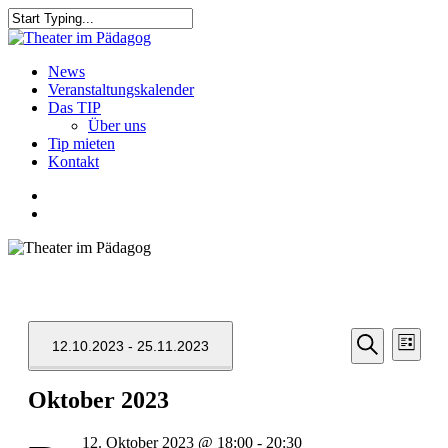
Skip
to
Close
main
Search
content
search
Menu
News
Veranstaltungskalender
Das TIP
Über uns
Tip mieten
Kontakt
facebook
youtube
search
Veransta
Vera
12.10.2023
 - 
25.11.2023
Liste
Ansic
Suche
Suche
Datum
Navi
und
Oktober 2023
wählen.
Ansichten
12. Oktober 2023 @ 18:00
-
20:30