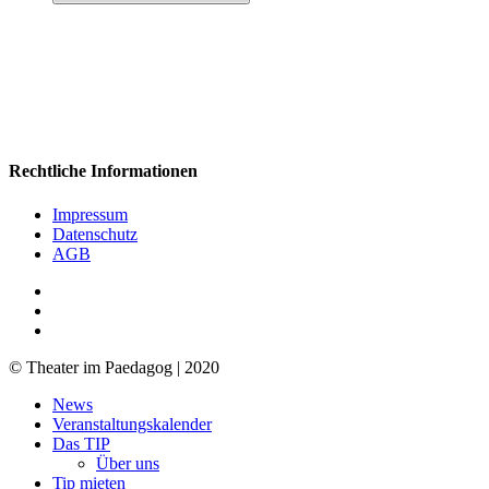
Rechtliche Informationen
Impressum
Datenschutz
AGB
facebook
youtube
RSS
© Theater im Paedagog | 2020
Close
News
Menu
Veranstaltungskalender
Das TIP
Über uns
Tip mieten