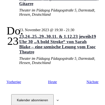
Gitarre
Theater im Pädagog
Pädagogstraße 5, Darmstadt,
Hessen, Deutschland
Do.
23. November 2023 @ 19:30
-
21:30
23,24.,25.,29.,30.11. & 1.12.23 jeweils19
23
Uhr 30 „A bold Stroke“ von Sarah
Blake – eine szenische Lesung vom Esoc
Theatre
Theater im Pädagog
Pädagogstraße 5, Darmstadt,
Hessen, Deutschland
Veranstaltungen
Vera
Vorherige
Heute
Nächste
Kalender abonnieren